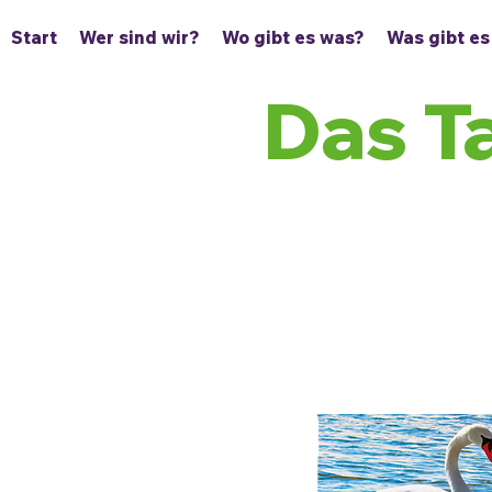
Start
Wer sind wir?
Wo gibt es was?
Was gibt es
Das T