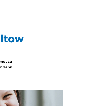
eltow
enst zu
ir dann