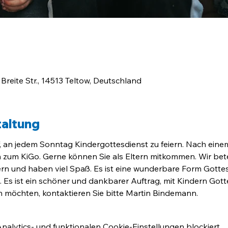
 Breite Str., 14513 Teltow, Deutschland
taltung
f, an jedem Sonntag Kindergottesdienst zu feiern. Nach ein
n zum KiGo. Gerne können Sie als Eltern mitkommen. Wir bete
ern und haben viel Spaß. Es ist eine wunderbare Form Gottesd
. Es ist ein schöner und dankbarer Auftrag, mit Kindern Gott
en möchten, kontaktieren Sie bitte Martin Bindemann.
lytics- und funktionalen Cookie-Einstellungen blockiert.