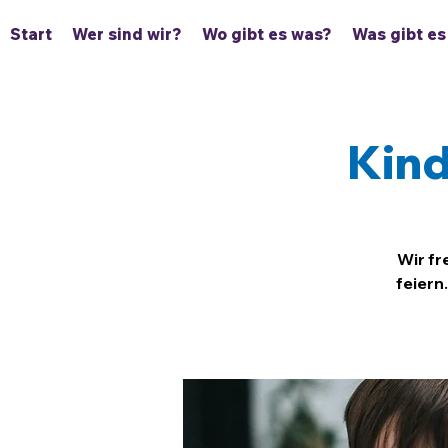
Start
Wer sind wir?
Wo gibt es was?
Was gibt es
Kind
Wir fr
feiern