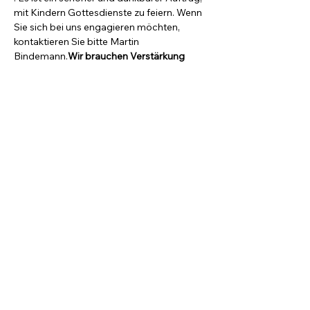
mit Kindern Gottesdienste zu feiern. Wenn 
Sie sich bei uns engagieren möchten, 
kontaktieren Sie bitte Martin 
Bindemann.
Wir brauchen Verstärkung
ÜBER UNS
Auf dieser Seite finden Sie Informationen,
Veranstaltungen und Angebote der
Evangelischen Kirchengemeinden und des
Kirchenkreises in Teltow-Zehlendorf für
Kinder und Familien.
Folgen Sie uns doch auf
INSTAGRAM