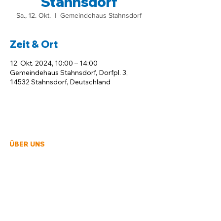
Stahnsdorf
Sa., 12. Okt.
  |  
Gemeindehaus Stahnsdorf
Zeit & Ort
12. Okt. 2024, 10:00 – 14:00
Gemeindehaus Stahnsdorf, Dorfpl. 3,
14532 Stahnsdorf, Deutschland
ÜBER UNS
Auf dieser Seite finden Sie Informationen,
Veranstaltungen und Angebote der
Evangelischen Kirchengemeinden und des
Kirchenkreises in Teltow-Zehlendorf für
Kinder und Familien.