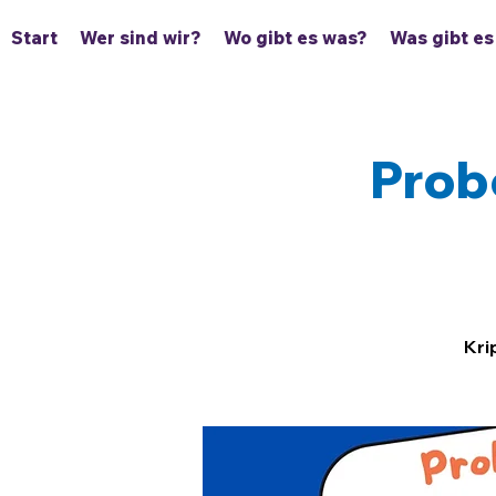
Start
Wer sind wir?
Wo gibt es was?
Was gibt es
Probe
Kri