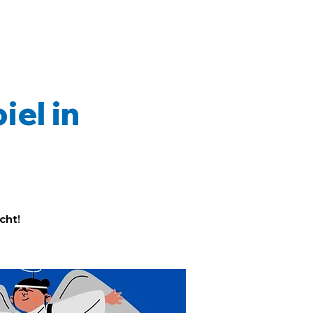
iel in
cht!